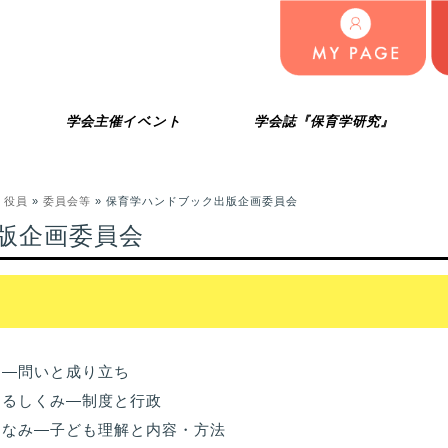
学会主催イベント
学会誌『保育学研究』
»
役員
»
委員会等
» 保育学ハンドブック出版企画委員会
版企画委員会
は―問いと成り立ち
えるしくみ―制度と行政
となみ―子ども理解と内容・方法