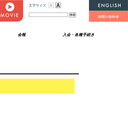
文字サイズ
検
索:
会報
入会・各種手続き