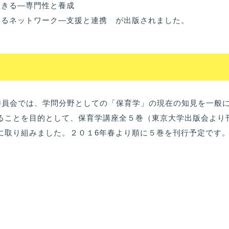
生きる―専門性と養成
えるネットワーク―支援と連携 が出版されました。
委員会では、学問分野としての「保育学」の現在の知見を一般
ることを目的として、保育学講座全５巻（東京大学出版会より
に取り組みました。２０１6年春より順に５巻を刊行予定です