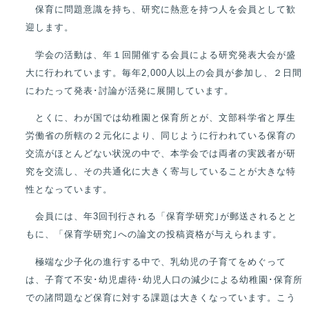
保育に問題意識を持ち、研究に熱意を持つ人を会員として歓
迎します。
学会の活動は、年１回開催する会員による研究発表大会が盛
大に行われています。毎年2,000人以上の会員が参加し、２日間
にわたって発表･討論が活発に展開しています。
とくに、わが国では幼稚園と保育所とが、文部科学省と厚生
労働省の所轄の２元化により、同じように行われている保育の
交流がほとんどない状況の中で、本学会では両者の実践者が研
究を交流し、その共通化に大きく寄与していることが大きな特
性となっています。
会員には、年3回刊行される「保育学研究｣が郵送されるとと
もに、「保育学研究｣への論文の投稿資格が与えられます。
極端な少子化の進行する中で、乳幼児の子育てをめぐって
は、子育て不安･幼児虐待･幼児人口の減少による幼稚園･保育所
での諸問題など保育に対する課題は大きくなっています。こう