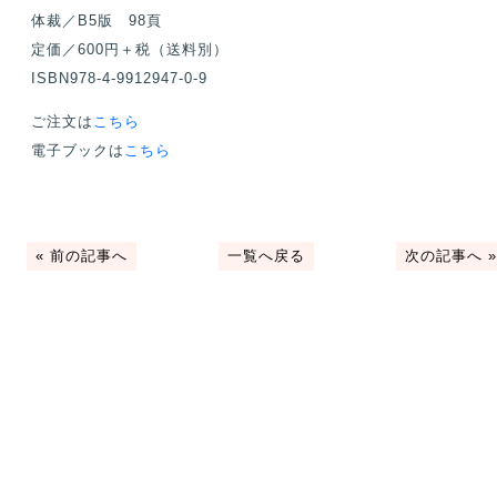
体裁／B5版 98⾴
定価／600円＋税（送料別）
ISBN978-4-9912947-0-9
ご注文は
こちら
電子ブックは
こちら
«
前の記事へ
一覧へ戻る
次の記事へ
»