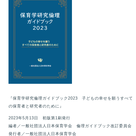
『保育学研究倫理ガイドブック2023 子どもの幸せを願うすべて
の保育者と研究者のために』
2023年5月13日 初版第1刷発行
編者／⼀般社団法⼈⽇本保育学会 倫理ガイドブック改訂委員会
発⾏者／⼀般社団法⼈⽇本保育学会